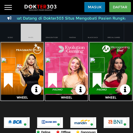
Beranda
MASUK
DAFTAR
Selamat Datang di Dokter303 Situs Mengobati Pasien Rungkad K
Sports
BARU
PROMO
Live Casino
BARU
SICBO
WHEEL
DRAGON TIGER
FANTAN
BLACKJACK
SPECIAL GAMES
IDNPoker
BARU
Meja
Min
Max
Meja
Min
Max
Meja
Min
Max
Baccarat
5Rb
5Jt
Roulette
1Rb
20Jt
Roulette
1Rb
5Jt
Roulette
1Rb
20Jt
Baccarat
2Rb
10Jt
Baccarat
10Rb
7,5Jt
Slots
Sicbo
2Rb
25Jt
Sicbo
2Rb
10Jt
PROMO
Dragon Tiger
10Rb
7,5Jt
Blackjack
10Rb
50Jt
Dragon Tiger
10Rb
10Jt
Blackjack
25Rb
2,5Jt
Wheel
1Rb
1Jt
Blackjack
10Rb
20Jt
Sicbo
1Rb
5Jt
Dragon Tiger
5Rb
5Jt
Wheel
1Rb
10Jt
IDNLIVE
BARU
4
6
5
Stream N Spin
DAFTAR
MASUK
DAFTAR
MASUK
DAFTAR
MASUK
MEJA
MEJA
MEJA
KEMBALI
KEMBALI
KEMBALI
PROMO
PROMO
Arcade
PROMO
WHEEL
WHEEL
WHEEL
WHEEL
WHEEL
WHEEL
Table Games
Lottery
BARU
PROMO
Referral