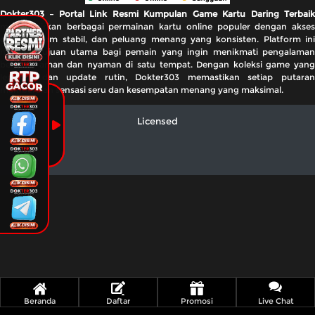
Dokter303 – Portal Link Resmi Kumpulan Game Kartu Daring Terbaik
Promosi
menghadirkan berbagai permainan kartu online populer dengan akses
cepat, sistem stabil, dan peluang menang yang konsisten. Platform ini
Hubungi Kami
menjadi tujuan utama bagi pemain yang ingin menikmati pengalaman
bermain aman dan nyaman di satu tempat. Dengan koleksi game yang
Live Chat
lengkap dan update rutin, Dokter303 memastikan setiap putaran
memberikan sensasi seru dan kesempatan menang yang maksimal.
Pengaduan Customer
Licensed
Pilih Bahasa:
MASUK
DAFTAR
&copy; Dokter303 !# Lapak Mengobati Pasien
Rungkad Jadi Cuans - Buka 24 Jam !. Hak Cipta
Dilindungi.
Beranda
Daftar
Promosi
Live Chat