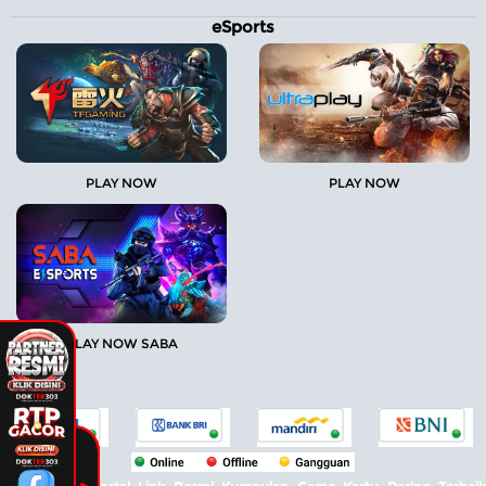
eSports
PLAY NOW
PLAY NOW
PLAY NOW SABA