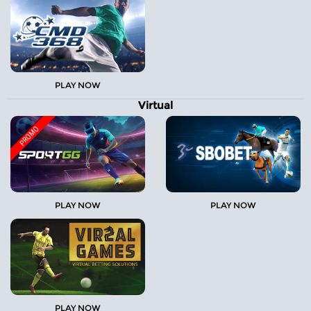
Promosi
Hubungi Kami
Live Chat
PLAY NOW
Virtual
Pengaduan Customer
PROMO
Pilih Bahasa:
MASUK
PLAY NOW
DAFTAR
PLAY NOW
&copy; Dokter303 !# Lapak Mengobati Pasien
Rungkad Jadi Cuans - Buka 24 Jam !. Hak Cipta
Dilindungi.
PLAY NOW